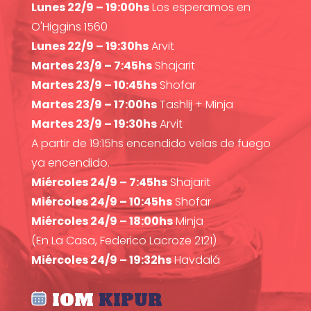
Lunes 22/9 – 19:00hs
Los esperamos en
O'Higgins 1560
Lunes 22/9 – 19:30hs
Arvit
Martes 23/9 – 7:45hs
Shajarit
Martes 23/9 – 10:45hs
Shofar
Martes 23/9 – 17:00hs
Tashlij + Minja
Martes 23/9 – 19:30hs
Arvit
A partir de 19:15hs encendido velas de fuego
ya encendido.
Miércoles 24/9 – 7:45hs
Shajarit
Miércoles 24/9 – 10:45hs
Shofar
Miércoles 24/9 – 18:00hs
Minja
(En La Casa, Federico Lacroze 2121)
Miércoles 24/9 – 19:32hs
Havdalá
IOM
KIPUR