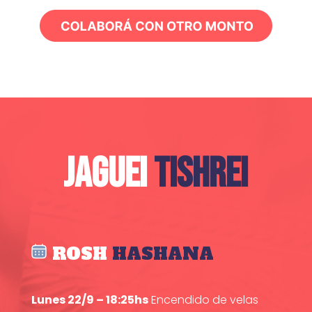
JAGUEI
TISHREI
ROSH
HASHANA
Lunes 22/9 – 18:25hs
Encendido de velas