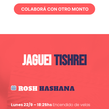
JAGUEI
TISHREI
ROSH
HASHANA
Lunes 22/9 – 18:25hs
Encendido de velas