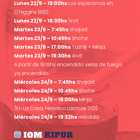
Lunes 22/9 – 19:00hs
Los esperamos en
O'Higgins 1560
Lunes 22/9 – 19:30hs
Arvit
Martes 23/9 – 7:45hs
Shajarit
Martes 23/9 – 10:45hs
Shofar
Martes 23/9 – 17:00hs
Tashlij + Minja
Martes 23/9 – 19:30hs
Arvit
A partir de 19:15hs encendido velas de fuego
ya encendido.
Miércoles 24/9 – 7:45hs
Shajarit
Miércoles 24/9 – 10:45hs
Shofar
Miércoles 24/9 – 18:00hs
Minja
(En La Casa, Federico Lacroze 2121)
Miércoles 24/9 – 19:32hs
Havdalá
IOM
KIPUR