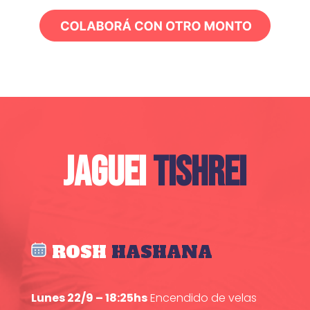
JAGUEI
TISHREI
ROSH
HASHANA
Lunes 22/9 – 18:25hs
Encendido de velas