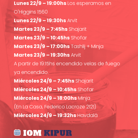
Lunes 22/9 – 19:00hs
Los esperamos en
O'Higgins 1560
Lunes 22/9 – 19:30hs
Arvit
Martes 23/9 – 7:45hs
Shajarit
Martes 23/9 – 10:45hs
Shofar
Martes 23/9 – 17:00hs
Tashlij + Minja
Martes 23/9 – 19:30hs
Arvit
A partir de 19:15hs encendido velas de fuego
ya encendido.
Miércoles 24/9 – 7:45hs
Shajarit
Miércoles 24/9 – 10:45hs
Shofar
Miércoles 24/9 – 18:00hs
Minja
(En La Casa, Federico Lacroze 2121)
Miércoles 24/9 – 19:32hs
Havdalá
IOM
KIPUR