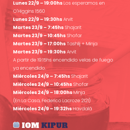
Lunes 22/9 – 19:00hs
Los esperamos en
O'Higgins 1560
Lunes 22/9 – 19:30hs
Arvit
Martes 23/9 – 7:45hs
Shajarit
Martes 23/9 – 10:45hs
Shofar
Martes 23/9 – 17:00hs
Tashlij + Minja
Martes 23/9 – 19:30hs
Arvit
A partir de 19:15hs encendido velas de fuego
ya encendido.
Miércoles 24/9 – 7:45hs
Shajarit
Miércoles 24/9 – 10:45hs
Shofar
Miércoles 24/9 – 18:00hs
Minja
(En La Casa, Federico Lacroze 2121)
Miércoles 24/9 – 19:32hs
Havdalá
IOM
KIPUR