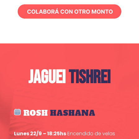
JAGUEI
TISHREI
ROSH
HASHANA
Lunes 22/9 – 18:25hs
Encendido de velas