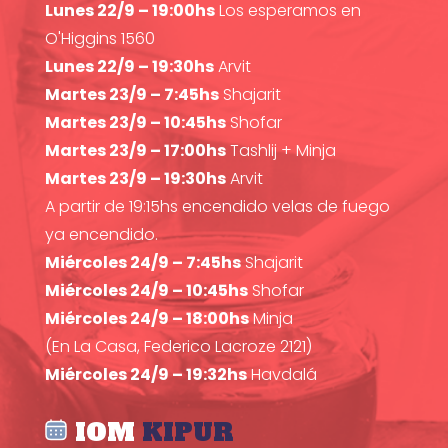
Lunes 22/9 – 19:00hs
Los esperamos en
O'Higgins 1560
Lunes 22/9 – 19:30hs
Arvit
Martes 23/9 – 7:45hs
Shajarit
Martes 23/9 – 10:45hs
Shofar
Martes 23/9 – 17:00hs
Tashlij + Minja
Martes 23/9 – 19:30hs
Arvit
A partir de 19:15hs encendido velas de fuego
ya encendido.
Miércoles 24/9 – 7:45hs
Shajarit
Miércoles 24/9 – 10:45hs
Shofar
Miércoles 24/9 – 18:00hs
Minja
(En La Casa, Federico Lacroze 2121)
Miércoles 24/9 – 19:32hs
Havdalá
IOM
KIPUR