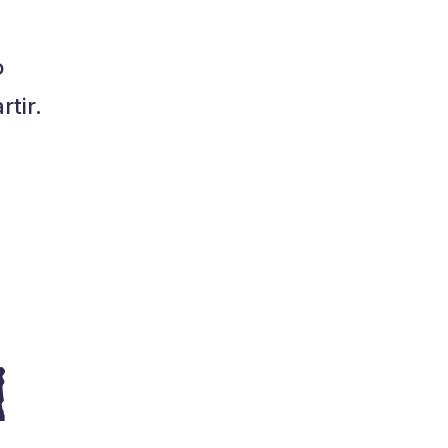
o
tir.