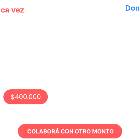
Don
ica vez