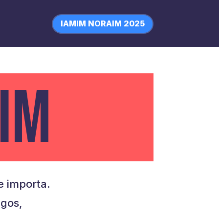
IAMIM NORAIM 2025
IM
 importa.
igos,