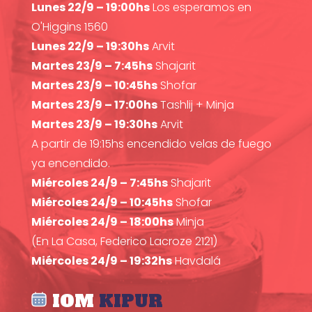
Lunes 22/9 – 19:00hs
Los esperamos en
O'Higgins 1560
Lunes 22/9 – 19:30hs
Arvit
Martes 23/9 – 7:45hs
Shajarit
Martes 23/9 – 10:45hs
Shofar
Martes 23/9 – 17:00hs
Tashlij + Minja
Martes 23/9 – 19:30hs
Arvit
A partir de 19:15hs encendido velas de fuego
ya encendido.
Miércoles 24/9 – 7:45hs
Shajarit
Miércoles 24/9 – 10:45hs
Shofar
Miércoles 24/9 – 18:00hs
Minja
(En La Casa, Federico Lacroze 2121)
Miércoles 24/9 – 19:32hs
Havdalá
IOM
KIPUR