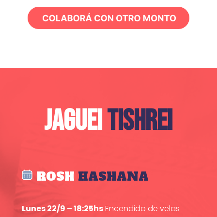
JAGUEI
TISHREI
ROSH
HASHANA
Lunes 22/9 – 18:25hs
Encendido de velas