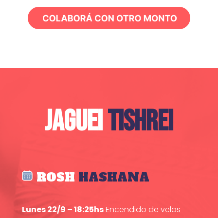
JAGUEI
TISHREI
ROSH
HASHANA
Lunes 22/9 – 18:25hs
Encendido de velas