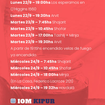
Lunes 22/9 – 19:00hs
Los esperamos en
O'Higgins 1560
Lunes 22/9 – 19:30hs
Arvit
Martes 23/9 – 7:45hs
Shajarit
Martes 23/9 – 10:45hs
Shofar
Martes 23/9 – 17:00hs
Tashlij + Minja
Martes 23/9 – 19:30hs
Arvit
A partir de 19:15hs encendido velas de fuego
ya encendido.
Miércoles 24/9 – 7:45hs
Shajarit
Miércoles 24/9 – 10:45hs
Shofar
Miércoles 24/9 – 18:00hs
Minja
(En La Casa, Federico Lacroze 2121)
Miércoles 24/9 – 19:32hs
Havdalá
IOM
KIPUR