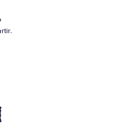
o
tir.