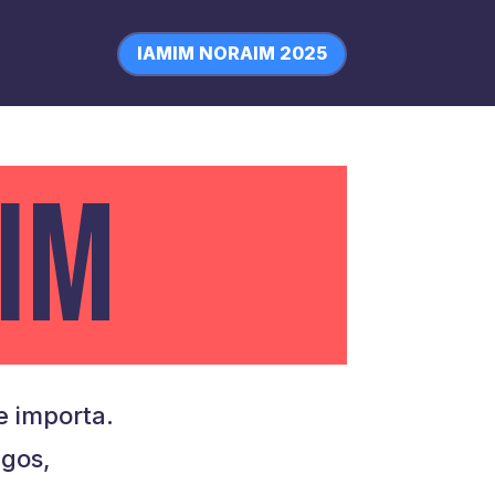
IAMIM NORAIM 2025
IM
 importa.
igos,