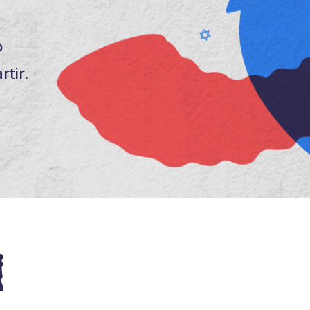
o
tir.