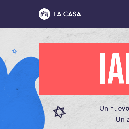
I
Un nuevo
Un a