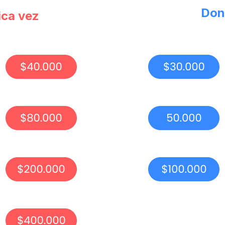
Don
ica vez