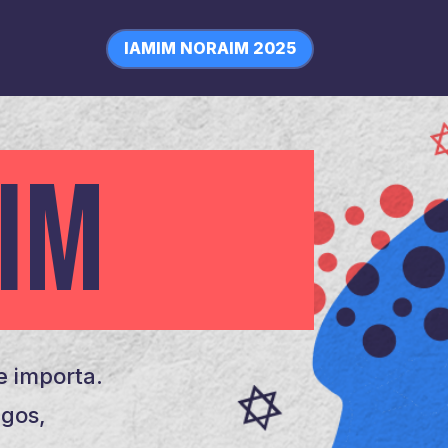
IAMIM NORAIM 2025
IM
 importa.
igos,