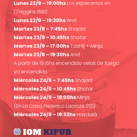
Lunes 22/9 – 19:00hs
Los esperamos en
O'Higgins 1560
Lunes 22/9 – 19:30hs
Arvit
Martes 23/9 – 7:45hs
Shajarit
Martes 23/9 – 10:45hs
Shofar
Martes 23/9 – 17:00hs
Tashlij + Minja
Martes 23/9 – 19:30hs
Arvit
A partir de 19:15hs encendido velas de fuego
ya encendido.
Miércoles 24/9 – 7:45hs
Shajarit
Miércoles 24/9 – 10:45hs
Shofar
Miércoles 24/9 – 18:00hs
Minja
(En La Casa, Federico Lacroze 2121)
Miércoles 24/9 – 19:32hs
Havdalá
IOM
KIPUR