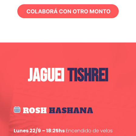
JAGUEI
TISHREI
ROSH
HASHANA
Lunes 22/9 – 18:25hs
Encendido de velas