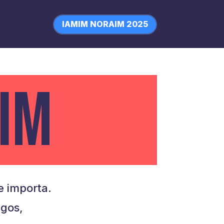
IAMIM NORAIM 2025
IM
 importa.
igos,