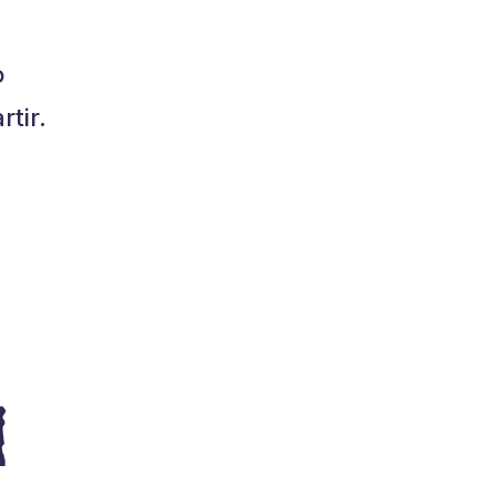
o
tir.