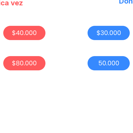
Don
ica vez