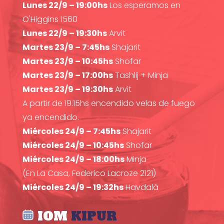
Lunes 22/9 – 19:00hs
Los esperamos en
O'Higgins 1560
Lunes 22/9 – 19:30hs
Arvit
Martes 23/9 – 7:45hs
Shajarit
Martes 23/9 – 10:45hs
Shofar
Martes 23/9 – 17:00hs
Tashlij + Minja
Martes 23/9 – 19:30hs
Arvit
A partir de 19:15hs encendido velas de fuego
ya encendido.
Miércoles 24/9 – 7:45hs
Shajarit
Miércoles 24/9 – 10:45hs
Shofar
Miércoles 24/9 – 18:00hs
Minja
(En La Casa, Federico Lacroze 2121)
Miércoles 24/9 – 19:32hs
Havdalá
IOM
KIPUR