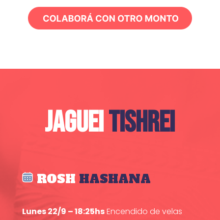
JAGUEI
TISHREI
ROSH
HASHANA
Lunes 22/9 – 18:25hs
Encendido de velas