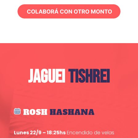
JAGUEI
TISHREI
ROSH
HASHANA
Lunes 22/9 – 18:25hs
Encendido de velas