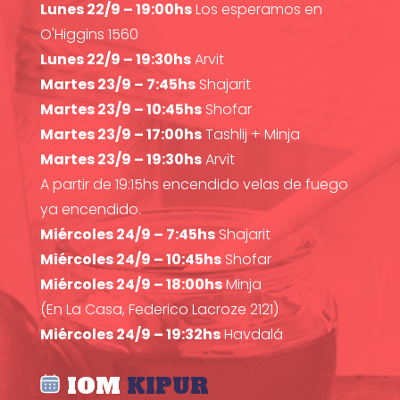
Lunes 22/9 – 19:00hs
Los esperamos en
O'Higgins 1560
Lunes 22/9 – 19:30hs
Arvit
Martes 23/9 – 7:45hs
Shajarit
Martes 23/9 – 10:45hs
Shofar
Martes 23/9 – 17:00hs
Tashlij + Minja
Martes 23/9 – 19:30hs
Arvit
A partir de 19:15hs encendido velas de fuego
ya encendido.
Miércoles 24/9 – 7:45hs
Shajarit
Miércoles 24/9 – 10:45hs
Shofar
Miércoles 24/9 – 18:00hs
Minja
(En La Casa, Federico Lacroze 2121)
Miércoles 24/9 – 19:32hs
Havdalá
IOM
KIPUR