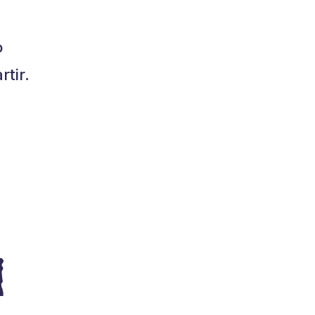
o
tir.