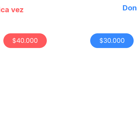
Don
ica vez