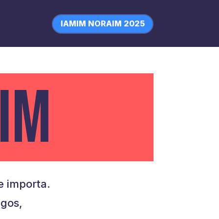
IAMIM NORAIM 2025
IM
 importa.
igos,