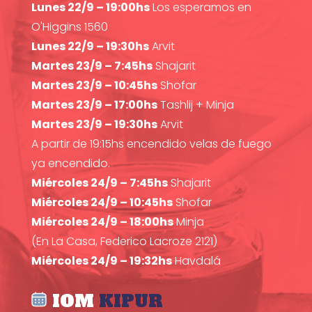
Lunes 22/9 – 19:00hs
Los esperamos en
O'Higgins 1560
Lunes 22/9 – 19:30hs
Arvit
Martes 23/9 – 7:45hs
Shajarit
Martes 23/9 – 10:45hs
Shofar
Martes 23/9 – 17:00hs
Tashlij + Minja
Martes 23/9 – 19:30hs
Arvit
A partir de 19:15hs encendido velas de fuego
ya encendido.
Miércoles 24/9 – 7:45hs
Shajarit
Miércoles 24/9 – 10:45hs
Shofar
Miércoles 24/9 – 18:00hs
Minja
(En La Casa, Federico Lacroze 2121)
Miércoles 24/9 – 19:32hs
Havdalá
IOM
KIPUR