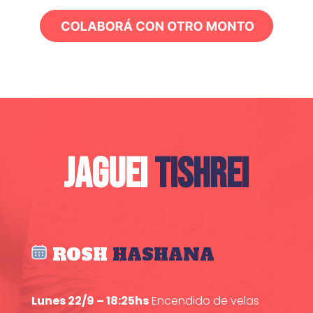
JAGUEI
TISHREI
ROSH
HASHANA
Lunes 22/9 – 18:25hs
Encendido de velas