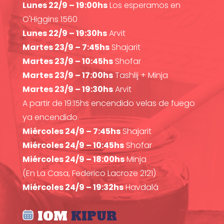
Lunes 22/9 – 19:00hs
Los esperamos en
O'Higgins 1560
Lunes 22/9 – 19:30hs
Arvit
Martes 23/9 – 7:45hs
Shajarit
Martes 23/9 – 10:45hs
Shofar
Martes 23/9 – 17:00hs
Tashlij + Minja
Martes 23/9 – 19:30hs
Arvit
A partir de 19:15hs encendido velas de fuego
ya encendido.
Miércoles 24/9 – 7:45hs
Shajarit
Miércoles 24/9 – 10:45hs
Shofar
Miércoles 24/9 – 18:00hs
Minja
(En La Casa, Federico Lacroze 2121)
Miércoles 24/9 – 19:32hs
Havdalá
IOM
KIPUR