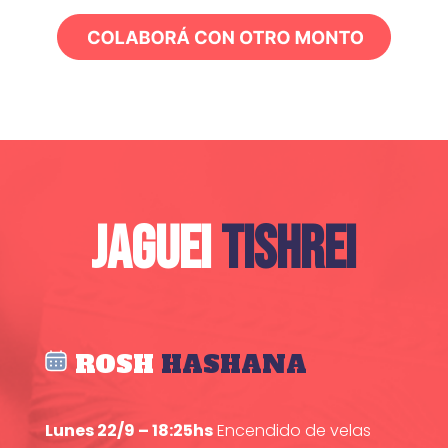
JAGUEI
TISHREI
ROSH
HASHANA
Lunes 22/9 – 18:25hs
Encendido de velas