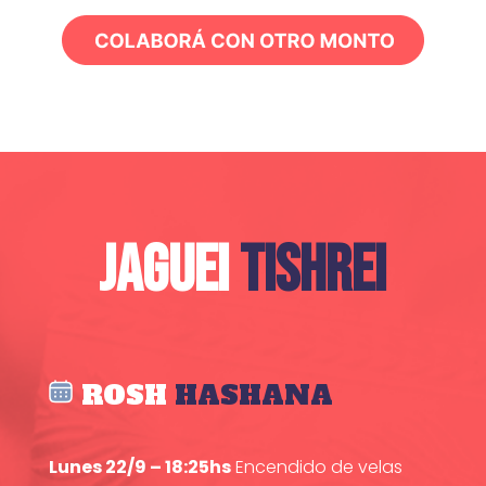
JAGUEI
TISHREI
ROSH
HASHANA
Lunes 22/9 – 18:25hs
Encendido de velas