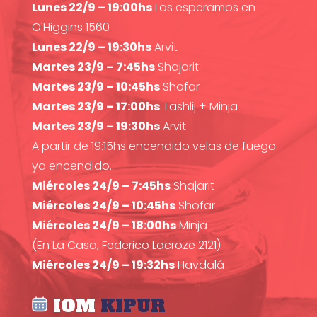
Lunes 22/9 – 19:00hs
Los esperamos en
O'Higgins 1560
Lunes 22/9 – 19:30hs
Arvit
Martes 23/9 – 7:45hs
Shajarit
Martes 23/9 – 10:45hs
Shofar
Martes 23/9 – 17:00hs
Tashlij + Minja
Martes 23/9 – 19:30hs
Arvit
A partir de 19:15hs encendido velas de fuego
ya encendido.
Miércoles 24/9 – 7:45hs
Shajarit
Miércoles 24/9 – 10:45hs
Shofar
Miércoles 24/9 – 18:00hs
Minja
(En La Casa, Federico Lacroze 2121)
Miércoles 24/9 – 19:32hs
Havdalá
IOM
KIPUR