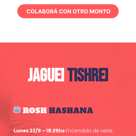
JAGUEI
TISHREI
ROSH
HASHANA
Lunes 22/9 – 18:25hs
Encendido de velas