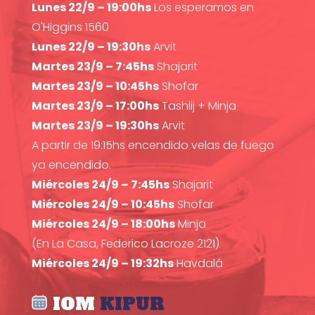
Lunes 22/9 – 19:00hs
Los esperamos en
O'Higgins 1560
Lunes 22/9 – 19:30hs
Arvit
Martes 23/9 – 7:45hs
Shajarit
Martes 23/9 – 10:45hs
Shofar
Martes 23/9 – 17:00hs
Tashlij + Minja
Martes 23/9 – 19:30hs
Arvit
A partir de 19:15hs encendido velas de fuego
ya encendido.
Miércoles 24/9 – 7:45hs
Shajarit
Miércoles 24/9 – 10:45hs
Shofar
Miércoles 24/9 – 18:00hs
Minja
(En La Casa, Federico Lacroze 2121)
Miércoles 24/9 – 19:32hs
Havdalá
IOM
KIPUR