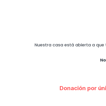
HOY MÁS QUE N
Nuestra casa está abierta a que 
No
Donación por ún