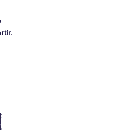
o
tir.