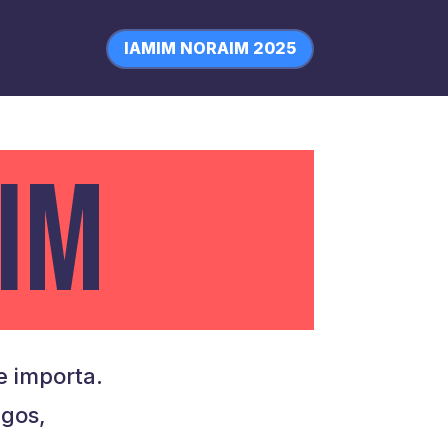
IAMIM NORAIM 2025
IM
 importa.
igos,