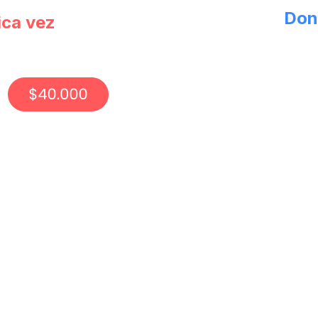
Don
ica vez