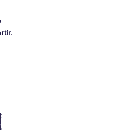
o
tir.