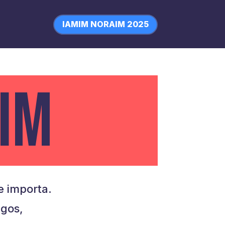
IAMIM NORAIM 2025
IM
 importa.
igos,