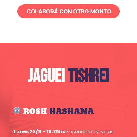
JAGUEI
TISHREI
ROSH
HASHANA
Lunes 22/9 – 18:25hs
Encendido de velas