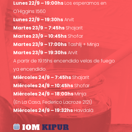
Lunes 22/9 – 19:00hs
Los esperamos en
O'Higgins 1560
Lunes 22/9 – 19:30hs
Arvit
Martes 23/9 – 7:45hs
Shajarit
Martes 23/9 – 10:45hs
Shofar
Martes 23/9 – 17:00hs
Tashlij + Minja
Martes 23/9 – 19:30hs
Arvit
A partir de 19:15hs encendido velas de fuego
ya encendido.
Miércoles 24/9 – 7:45hs
Shajarit
Miércoles 24/9 – 10:45hs
Shofar
Miércoles 24/9 – 18:00hs
Minja
(En La Casa, Federico Lacroze 2121)
Miércoles 24/9 – 19:32hs
Havdalá
IOM
KIPUR