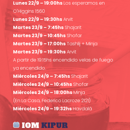
Lunes 22/9 – 19:00hs
Los esperamos en
O'Higgins 1560
Lunes 22/9 – 19:30hs
Arvit
Martes 23/9 – 7:45hs
Shajarit
Martes 23/9 – 10:45hs
Shofar
Martes 23/9 – 17:00hs
Tashlij + Minja
Martes 23/9 – 19:30hs
Arvit
A partir de 19:15hs encendido velas de fuego
ya encendido.
Miércoles 24/9 – 7:45hs
Shajarit
Miércoles 24/9 – 10:45hs
Shofar
Miércoles 24/9 – 18:00hs
Minja
(En La Casa, Federico Lacroze 2121)
Miércoles 24/9 – 19:32hs
Havdalá
IOM
KIPUR