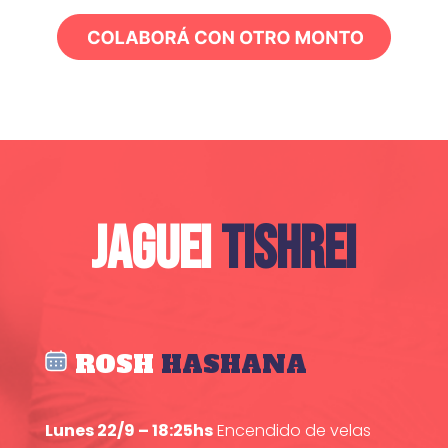
JAGUEI
TISHREI
ROSH
HASHANA
Lunes 22/9 – 18:25hs
Encendido de velas