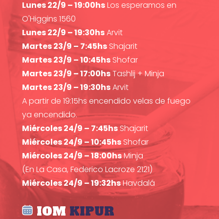
Lunes 22/9 – 19:00hs
Los esperamos en
O'Higgins 1560
Lunes 22/9 – 19:30hs
Arvit
Martes 23/9 – 7:45hs
Shajarit
Martes 23/9 – 10:45hs
Shofar
Martes 23/9 – 17:00hs
Tashlij + Minja
Martes 23/9 – 19:30hs
Arvit
A partir de 19:15hs encendido velas de fuego
ya encendido.
Miércoles 24/9 – 7:45hs
Shajarit
Miércoles 24/9 – 10:45hs
Shofar
Miércoles 24/9 – 18:00hs
Minja
(En La Casa, Federico Lacroze 2121)
Miércoles 24/9 – 19:32hs
Havdalá
IOM
KIPUR