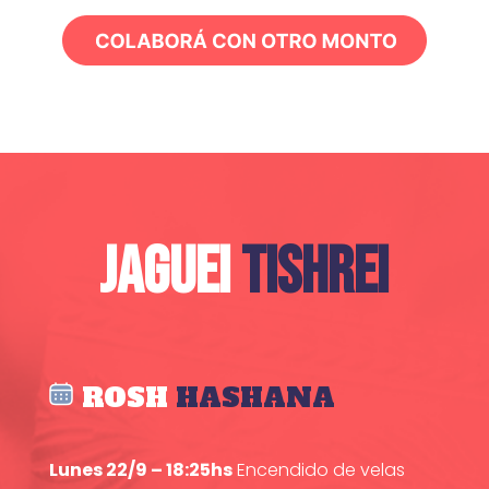
JAGUEI
TISHREI
ROSH
HASHANA
Lunes 22/9 – 18:25hs
Encendido de velas