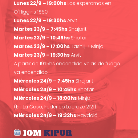
Lunes 22/9 – 19:00hs
Los esperamos en
O'Higgins 1560
Lunes 22/9 – 19:30hs
Arvit
Martes 23/9 – 7:45hs
Shajarit
Martes 23/9 – 10:45hs
Shofar
Martes 23/9 – 17:00hs
Tashlij + Minja
Martes 23/9 – 19:30hs
Arvit
A partir de 19:15hs encendido velas de fuego
ya encendido.
Miércoles 24/9 – 7:45hs
Shajarit
Miércoles 24/9 – 10:45hs
Shofar
Miércoles 24/9 – 18:00hs
Minja
(En La Casa, Federico Lacroze 2121)
Miércoles 24/9 – 19:32hs
Havdalá
IOM
KIPUR