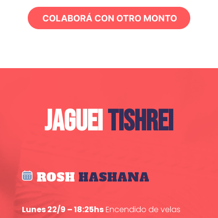
JAGUEI
TISHREI
ROSH
HASHANA
Lunes 22/9 – 18:25hs
Encendido de velas